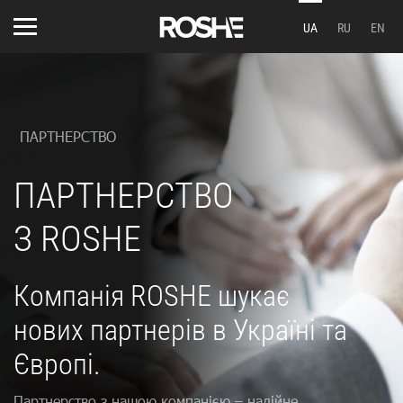
UA
RU
EN
ПАРТНЕРСТВО
ПАРТНЕРСТВО
З ROSHE
Компанія ROSHE шукає
нових партнерів в Україні та
Європі.
Партнерство з нашою компанією – надійне,