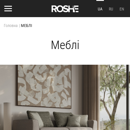
UA
RU
EN
Головна
|
МЕБЛІ
Меблі
.