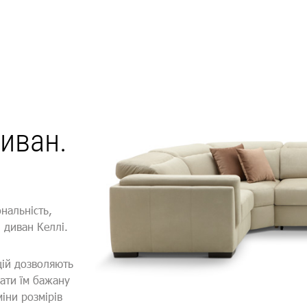
диван.
ональність,
й диван Келлі.
кцій дозволяють
ати їм бажану
іни розмірів