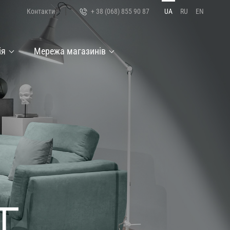
Контакти
+ 38 (068) 855 90 87
UA
RU
EN
ія
Мережа магазинів
рам
Словенія
Крісла та пуфи
Латвія
Естонія
Т