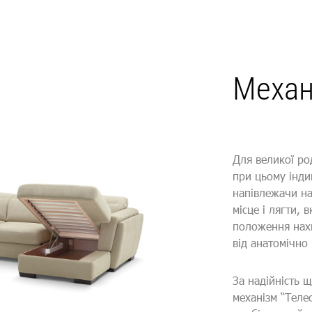
Механ
Для великої ро
при цьому інди
напівлежачи на
місце і лягти,
положення нахи
від анатомічно
За надійність 
механізм “Теле