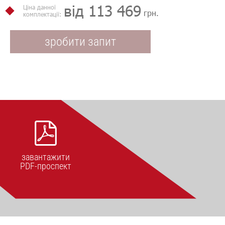
від 113 469
Ціна данної
грн.
комплектації:
зробити запит
завантажити
PDF-проспект