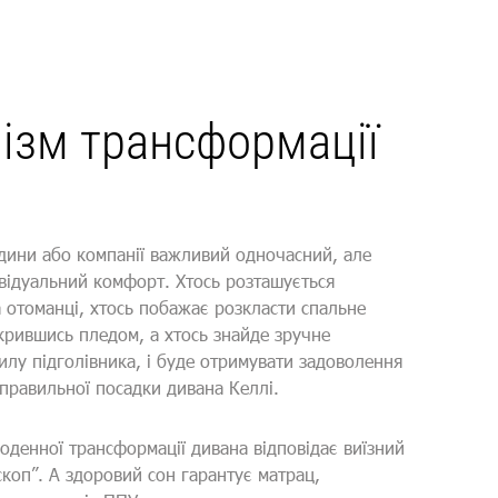
ізм трансформації
дини або компанії важливий одночасний, але
відуальний комфорт. Хтось розташується
 отоманці, хтось побажає розкласти спальне
 вкрившись пледом, а хтось знайде зручне
лу підголівника, і буде отримувати задоволення
 правильної посадки дивана Келлі.
щоденної трансформації дивана відповідає виїзний
скоп”. А здоровий сон гарантує матрац,