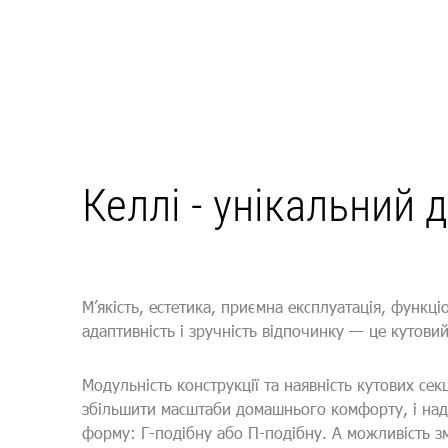
Келлі - унікальний 
М’якість, естетика, приємна експлуатація, функці
адаптивність і зручність відпочинку — це кутови
Модульність конструкції та наявність кутових се
збільшити масштаби домашнього комфорту, і над
форму: Г-подібну або П-подібну. А можливість зм