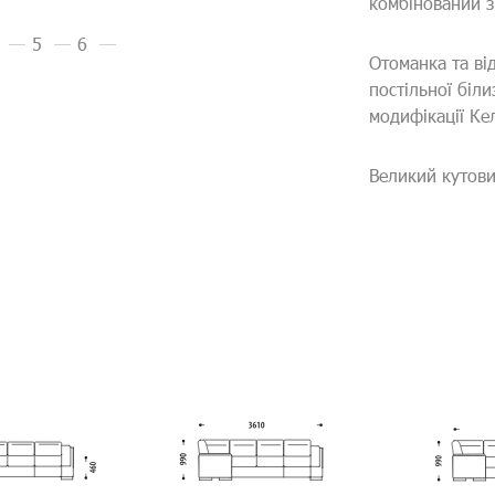
комбінований з
Отоманка та від
постільної біл
модифікації Кел
Великий кутови